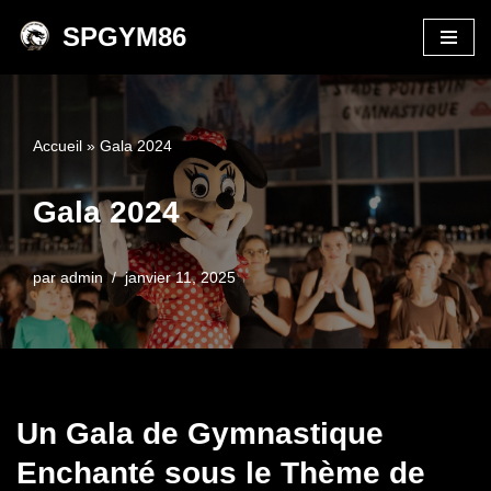
SPGYM86
Aller
au
contenu
Accueil
»
Gala 2024
Gala 2024
par
admin
janvier 11, 2025
Un Gala de Gymnastique
Enchanté sous le Thème de