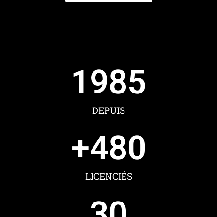
1985
DEPUIS
+
480
LICENCIÉS
30