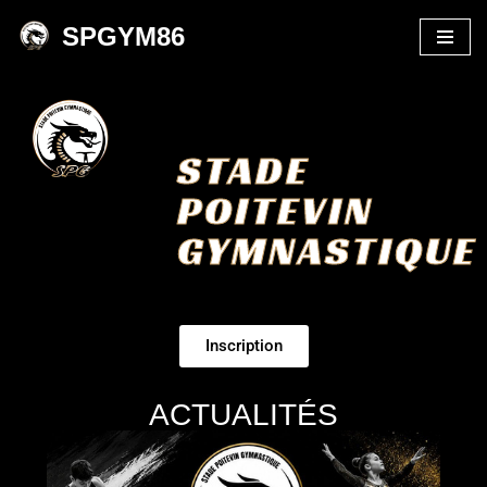
SPGYM86
Aller
au
contenu
STADE
POITEVIN
GYMNASTIQUE
Inscription
ACTUALITÉS